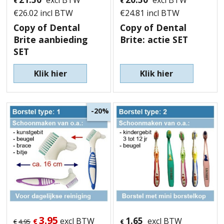
€
€
€
26.02
incl BTW
€
24.81
incl BTW
Copy of Dental
Copy of Dental
Brite aanbieding
Brite: actie SET
SET
Klik hier
Klik hier
-20%
3.95
1.65
excl BTW
excl BTW
€
€
4.95
€