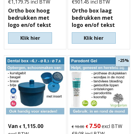
€
1,179.75
incl BTW
€
901.45
incl BTW
Ortho box hoog
Ortho box laag
bedrukken met
bedrukken met
logo en/of tekst
logo en/of tekst
Klik hier
Klik hier
-25%
7.50
Van
1,115.00
excl BTW
€
€
10.00
€
€
9.08
incl BTW
excl BTW