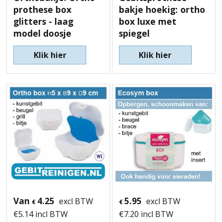
prothese box
bakje hoekig: ortho
glitters - laag
box luxe met
model doosje
spiegel
Klik hier
Klik hier
Van
4.25
5.95
excl BTW
excl BTW
€
€
€
5.14
incl BTW
€
7.20
incl BTW