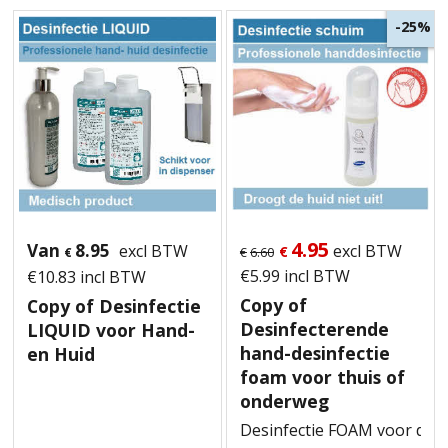
-25%
4.95
Van
8.95
excl BTW
excl BTW
€
€
6.60
€
€
5.99
incl BTW
€
10.83
incl BTW
Copy of
Copy of Desinfectie
Desinfecterende
LIQUID voor Hand-
hand-desinfectie
en Huid
foam voor thuis of
onderweg
Desinfectie FOAM voor de 