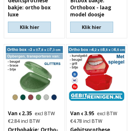
Gebitsprothese
Bitbox bakje:
bakje: ortho box
Orthobox - laag
luxe
model doosje
Klik hier
Klik hier
Van
2.35
Van
3.95
excl BTW
excl BTW
€
€
€
2.84
incl BTW
€
4.78
incl BTW
Orthobakje: Ortho-
Gebitsprothese