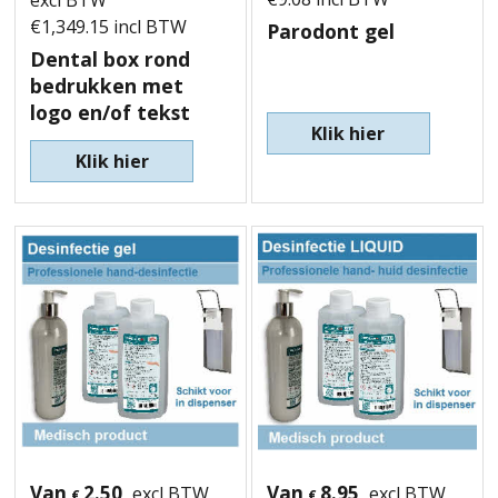
€
1,349.15
incl BTW
Parodont gel
Dental box rond
bedrukken met
logo en/of tekst
Klik hier
Klik hier
Van
2.50
Van
8.95
excl BTW
excl BTW
€
€