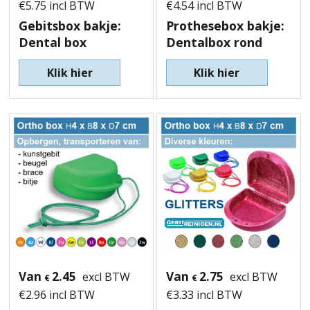
€
5.75
incl BTW
€
4.54
incl BTW
Gebitsbox bakje:
Prothesebox bakje:
Dental box
Dentalbox rond
Klik hier
Klik hier
Van
2.45
Van
2.75
excl BTW
excl BTW
€
€
€
2.96
incl BTW
€
3.33
incl BTW