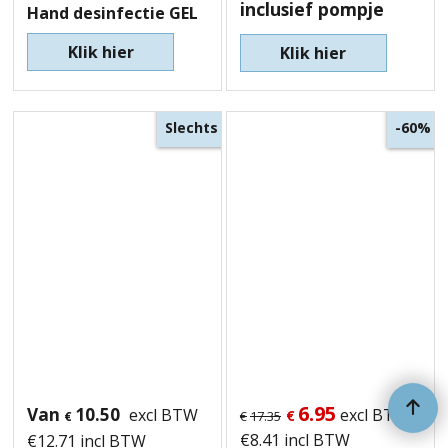
inclusief pompje
Hand desinfectie GEL
Klik hier
Klik hier
Slechts
-60%
6.95
Van
10.50
excl BTW
excl BTW
€
€
17.35
€
€
8.41
incl BTW
€
12.71
incl BTW