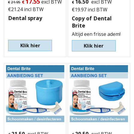
17.55
16.50
excl BTW
excl BTW
€
€
21.95
€
€
21.24
incl BTW
€
19.97
incl BTW
Dental spray
Copy of Dental
Brite
Altijd een frisse adem!
Klik hier
Klik hier
21.50
20.50
excl BTW
excl BTW