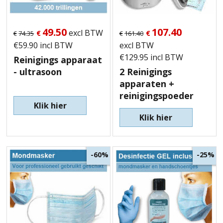
49.50
107.40
excl BTW
€
€
€
74.35
€
161.40
€
59.90
incl BTW
excl BTW
€
129.95
incl BTW
Reinigings apparaat
- ultrasoon
2 Reinigings
apparaten +
reinigingspoeder
Klik hier
Klik hier
-60%
-25%