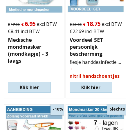
6.95
18.75
excl BTW
excl BTW
€
€
€
17.35
€
25.00
€
8.41
incl BTW
€
22.69
incl BTW
Medische
Voordeel SET
mondmasker
persoonlijk
(mondkapje) - 3
bescherming
laags
flesje handdesinfectie
incl
+
nitril handschoentjes
Klik hier
Klik hier
Slechts
-10%