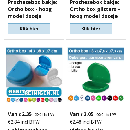
Prothesebox bakje:
Prothesebox bakje:
Ortho box - hoog
Ortho box glitters -
model doosje
hoog model doosje
Klik hier
Klik hier
Van
2.35
Van
2.05
excl BTW
excl BTW
€
€
€
2.84
incl BTW
€
2.48
incl BTW