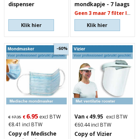
dispenser
mondkapje - 7 laags
Geen 3 maar 7 filter lagen!
Klik hier
Klik hier
-60%
6.95
Van
49.95
excl BTW
excl BTW
€
€
17.35
€
€
8.41
incl BTW
€
60.44
incl BTW
Copy of Medische
Copy of Vizier