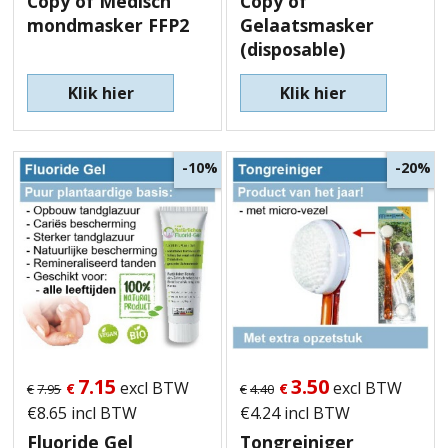
Copy of Medisch
Copy of
mondmasker FFP2
Gelaatsmasker
(disposable)
Klik hier
Klik hier
-10%
-20%
7.15
3.50
excl BTW
excl BTW
€
€
€
7.95
€
4.40
€
8.65
incl BTW
€
4.24
incl BTW
Fluoride Gel
Tongreiniger