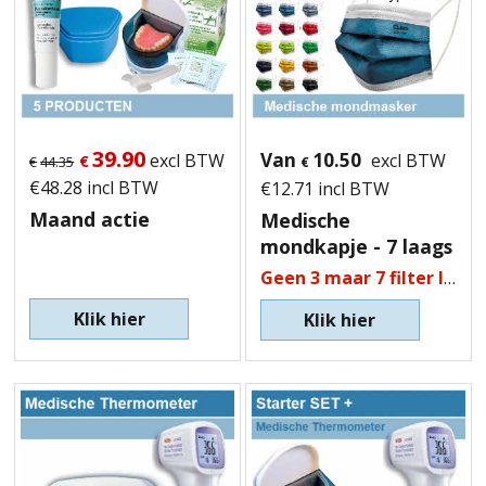
39.90
Van
10.50
excl BTW
excl BTW
€
€
44.35
€
€
48.28
incl BTW
€
12.71
incl BTW
Maand actie
Medische
mondkapje - 7 laags
Geen 3 maar 7 filter lagen!
Klik hier
Klik hier