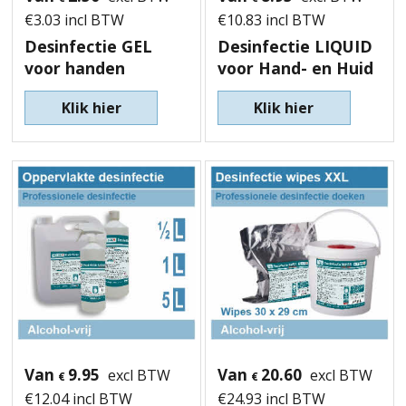
€
3.03
incl BTW
€
10.83
incl BTW
Desinfectie GEL
Desinfectie LIQUID
voor handen
voor Hand- en Huid
Klik hier
Klik hier
Van
9.95
Van
20.60
excl BTW
excl BTW
€
€
€
12.04
incl BTW
€
24.93
incl BTW