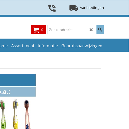
Aanbiedingen
0
ome
Assortiment
Informatie
Gebruiksaanwijzingen