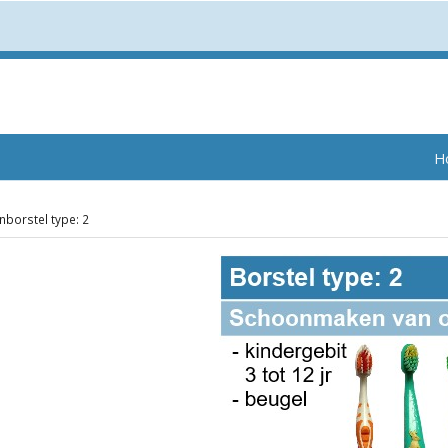
H
nborstel type: 2