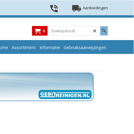
Aanbiedingen
0
ome
Assortiment
Informatie
Gebruiksaanwijzingen