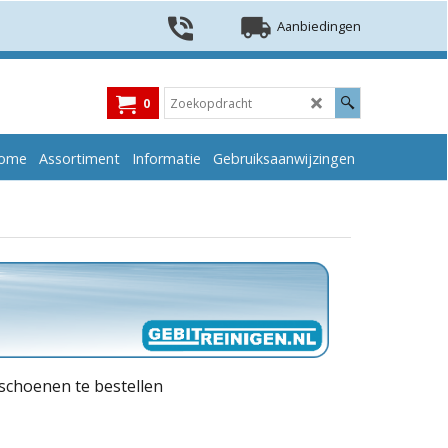
Aanbiedingen
0
ome
Assortiment
Informatie
Gebruiksaanwijzingen
dschoenen te bestellen