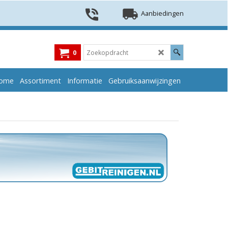
Aanbiedingen
0
ome
Assortiment
Informatie
Gebruiksaanwijzingen