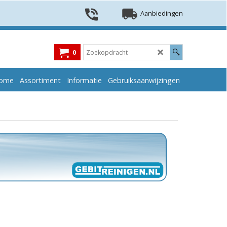
Aanbiedingen
0
ome
Assortiment
Informatie
Gebruiksaanwijzingen