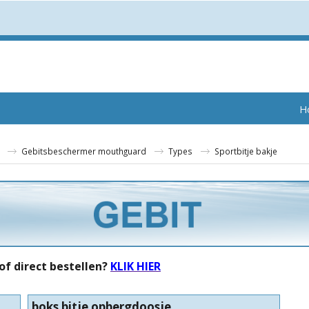
H
Gebitsbeschermer mouthguard
Types
Sportbitje bakje
of direct bestellen?
KLIK HIER
boks bitje opbergdoosje